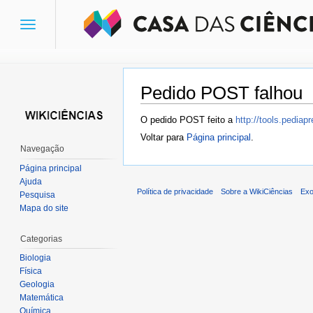
Toggle
navigation
Pedido POST falhou
Ir para:
navegação
,
pesquisa
O pedido POST feito a
http://tools.pedia
Voltar para
Página principal
.
Navegação
Página principal
Ajuda
Política de privacidade
Sobre a WikiCiências
Exo
Pesquisa
Mapa do site
Categorias
Biologia
Física
Geologia
Matemática
Química