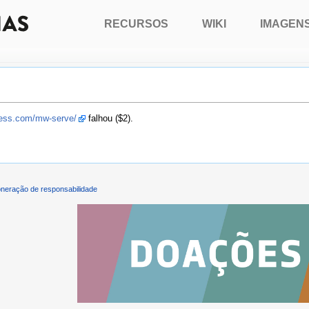
RECURSOS
WIKI
IMAGEN
press.com/mw-serve/
falhou ($2).
neração de responsabilidade