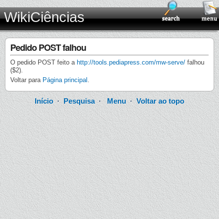
WikiCiências
Pedido POST falhou
O pedido POST feito a
http://tools.pediapress.com/mw-serve/
falhou
($2).
Voltar para
Página principal
.
Início
·
Pesquisa
·
Menu
·
Voltar ao topo