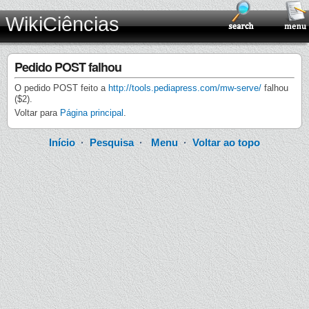
WikiCiências
Pedido POST falhou
O pedido POST feito a
http://tools.pediapress.com/mw-serve/
falhou
($2).
Voltar para
Página principal
.
Início
·
Pesquisa
·
Menu
·
Voltar ao topo