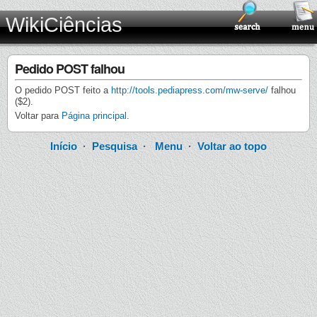
WikiCiências
Pedido POST falhou
O pedido POST feito a
http://tools.pediapress.com/mw-serve/
falhou
($2).
Voltar para
Página principal
.
Início
·
Pesquisa
·
Menu
·
Voltar ao topo