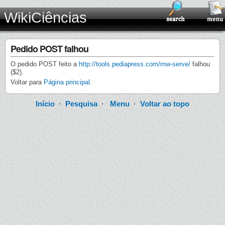
WikiCiências
Pedido POST falhou
O pedido POST feito a
http://tools.pediapress.com/mw-serve/
falhou
($2).
Voltar para
Página principal
.
Início
·
Pesquisa
·
Menu
·
Voltar ao topo