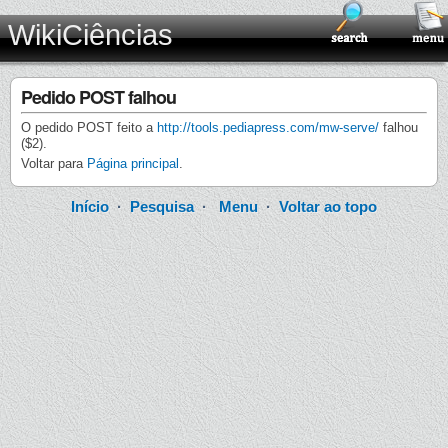
WikiCiências
Pedido POST falhou
O pedido POST feito a
http://tools.pediapress.com/mw-serve/
falhou
($2).
Voltar para
Página principal
.
Início
·
Pesquisa
·
Menu
·
Voltar ao topo