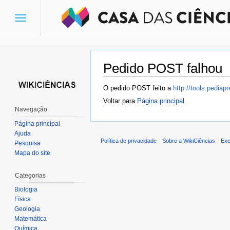
Toggle
navigation
Pedido POST falhou
Ir para:
navegação
,
pesquisa
O pedido POST feito a
http://tools.pedia
Voltar para
Página principal
.
Navegação
Página principal
Ajuda
Política de privacidade
Sobre a WikiCiências
Exo
Pesquisa
Mapa do site
Categorias
Biologia
Física
Geologia
Matemática
Química