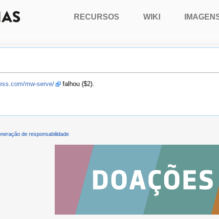
RECURSOS
WIKI
IMAGEN
press.com/mw-serve/
falhou ($2).
neração de responsabilidade