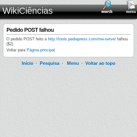
WikiCiências
Pedido POST falhou
O pedido POST feito a
http://tools.pediapress.com/mw-serve/
falhou
($2).
Voltar para
Página principal
.
Início
·
Pesquisa
·
Menu
·
Voltar ao topo