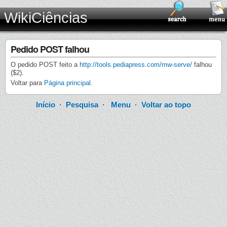
WikiCiências
Pedido POST falhou
O pedido POST feito a
http://tools.pediapress.com/mw-serve/
falhou
($2).
Voltar para
Página principal
.
Início
·
Pesquisa
·
Menu
·
Voltar ao topo