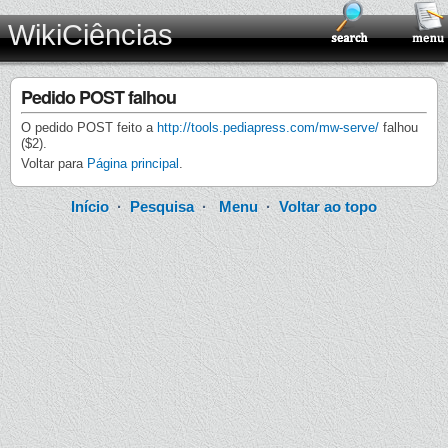
WikiCiências
Pedido POST falhou
O pedido POST feito a
http://tools.pediapress.com/mw-serve/
falhou
($2).
Voltar para
Página principal
.
Início
·
Pesquisa
·
Menu
·
Voltar ao topo