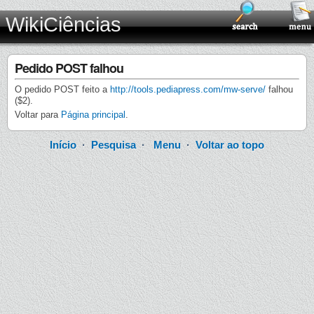
WikiCiências
Pedido POST falhou
O pedido POST feito a
http://tools.pediapress.com/mw-serve/
falhou
($2).
Voltar para
Página principal
.
Início
·
Pesquisa
·
Menu
·
Voltar ao topo