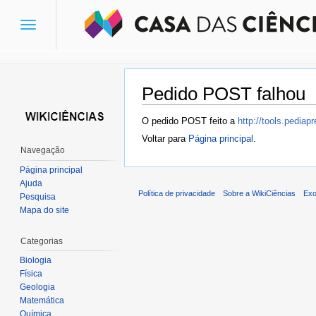
Toggle
navigation
Pedido POST falhou
Ir para:
navegação
,
pesquisa
O pedido POST feito a
http://tools.pedia
Voltar para
Página principal
.
Navegação
Página principal
Ajuda
Política de privacidade
Sobre a WikiCiências
Exo
Pesquisa
Mapa do site
Categorias
Biologia
Física
Geologia
Matemática
Química