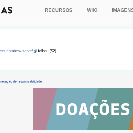
RECURSOS
WIKI
IMAGEN
press.com/mw-serve/
falhou ($2).
neração de responsabilidade