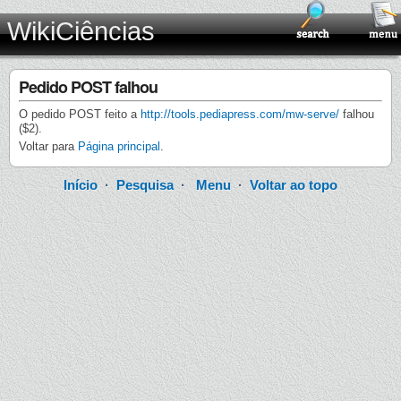
WikiCiências
Pedido POST falhou
O pedido POST feito a
http://tools.pediapress.com/mw-serve/
falhou
($2).
Voltar para
Página principal
.
Início
·
Pesquisa
·
Menu
·
Voltar ao topo