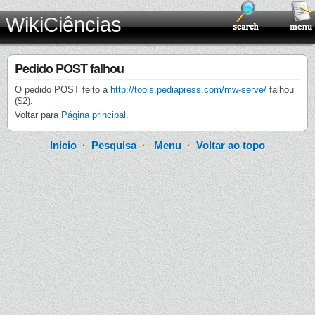
WikiCiências
Pedido POST falhou
O pedido POST feito a
http://tools.pediapress.com/mw-serve/
falhou
($2).
Voltar para
Página principal
.
Início
·
Pesquisa
·
Menu
·
Voltar ao topo