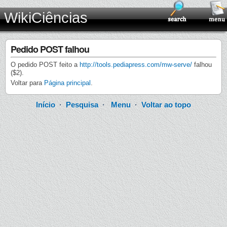
WikiCiências
Pedido POST falhou
O pedido POST feito a
http://tools.pediapress.com/mw-serve/
falhou
($2).
Voltar para
Página principal
.
Início
·
Pesquisa
·
Menu
·
Voltar ao topo