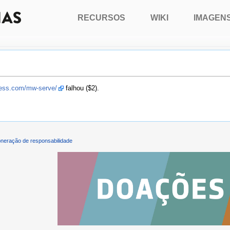
RECURSOS
WIKI
IMAGEN
press.com/mw-serve/
falhou ($2).
neração de responsabilidade