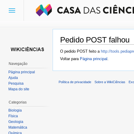
Toggle
navigation
Pedido POST falhou
Ir para:
navegação
,
pesquisa
O pedido POST feito a
http://tools.pedia
Voltar para
Página principal
.
Navegação
Página principal
Ajuda
Política de privacidade
Sobre a WikiCiências
Exo
Pesquisa
Mapa do site
Categorias
Biologia
Física
Geologia
Matemática
Química