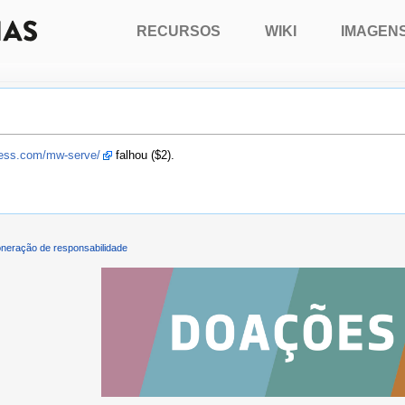
RECURSOS
WIKI
IMAGEN
press.com/mw-serve/
falhou ($2).
neração de responsabilidade