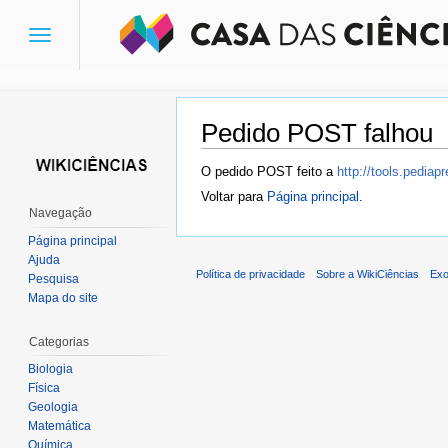
Toggle
navigation
Pedido POST falhou
Ir para:
navegação
,
pesquisa
O pedido POST feito a
http://tools.pedia
Voltar para
Página principal
.
Navegação
Página principal
Ajuda
Política de privacidade
Sobre a WikiCiências
Exo
Pesquisa
Mapa do site
Categorias
Biologia
Física
Geologia
Matemática
Química