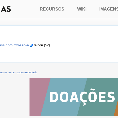
RECURSOS
WIKI
IMAGEN
press.com/mw-serve/
falhou ($2).
neração de responsabilidade