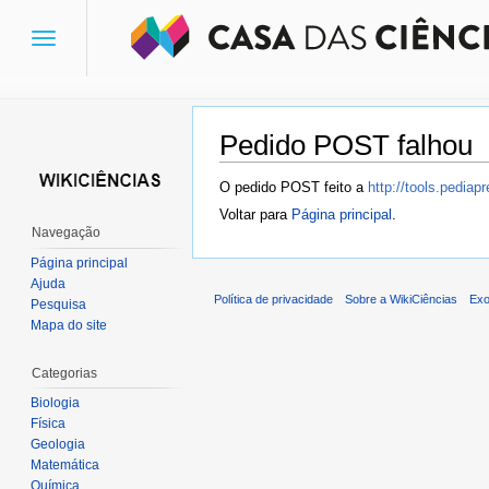
Toggle
navigation
Pedido POST falhou
Ir para:
navegação
,
pesquisa
O pedido POST feito a
http://tools.pedia
Voltar para
Página principal
.
Navegação
Página principal
Ajuda
Política de privacidade
Sobre a WikiCiências
Exo
Pesquisa
Mapa do site
Categorias
Biologia
Física
Geologia
Matemática
Química