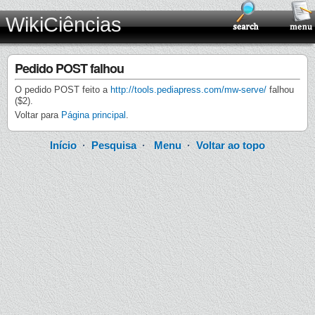
WikiCiências
Pedido POST falhou
O pedido POST feito a
http://tools.pediapress.com/mw-serve/
falhou
($2).
Voltar para
Página principal
.
Início
·
Pesquisa
·
Menu
·
Voltar ao topo