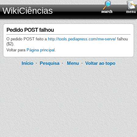
WikiCiências
Pedido POST falhou
O pedido POST feito a
http://tools.pediapress.com/mw-serve/
falhou
($2).
Voltar para
Página principal
.
Início
·
Pesquisa
·
Menu
·
Voltar ao topo