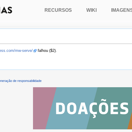
RECURSOS
WIKI
IMAGEN
press.com/mw-serve/
falhou ($2).
neração de responsabilidade