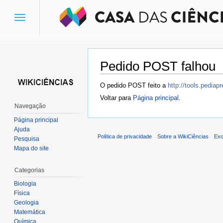
Toggle
navigation
Pedido POST falhou
Ir para:
navegação
,
pesquisa
O pedido POST feito a
http://tools.pedia
Voltar para
Página principal
.
Navegação
Página principal
Ajuda
Política de privacidade
Sobre a WikiCiências
Exo
Pesquisa
Mapa do site
Categorias
Biologia
Física
Geologia
Matemática
Química