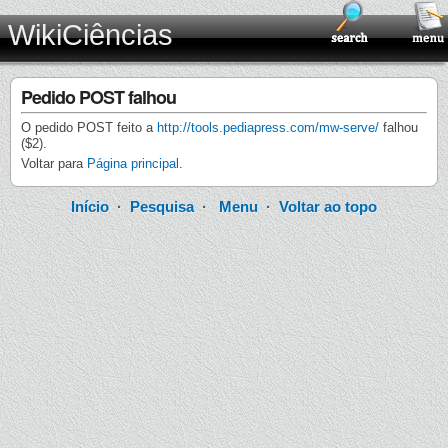
WikiCiências
Pedido POST falhou
O pedido POST feito a
http://tools.pediapress.com/mw-serve/
falhou
($2).
Voltar para
Página principal
.
Início
·
Pesquisa
·
Menu
·
Voltar ao topo