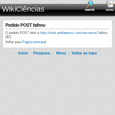
WikiCiências
Pedido POST falhou
O pedido POST feito a
http://tools.pediapress.com/mw-serve/
falhou
($2).
Voltar para
Página principal
.
Início
·
Pesquisa
·
Menu
·
Voltar ao topo