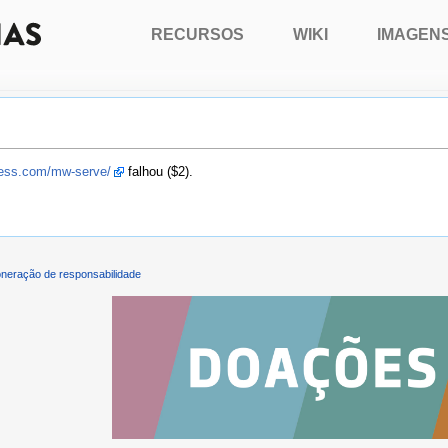
RECURSOS
WIKI
IMAGEN
press.com/mw-serve/
falhou ($2).
neração de responsabilidade