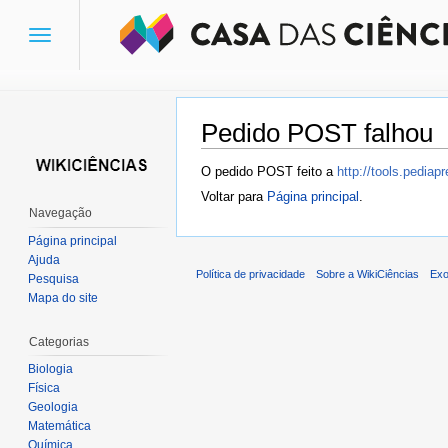
Toggle
navigation
Pedido POST falhou
Ir para:
navegação
,
pesquisa
O pedido POST feito a
http://tools.pedia
Voltar para
Página principal
.
Navegação
Página principal
Ajuda
Política de privacidade
Sobre a WikiCiências
Exo
Pesquisa
Mapa do site
Categorias
Biologia
Física
Geologia
Matemática
Química