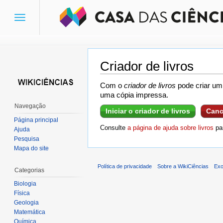
Toggle
navigation
Criador de livros
Ir para:
navegação
,
pesquisa
Com o
criador de livros
pode criar um 
uma cópia impressa.
Navegação
Iniciar o criador de livros
Canc
Página principal
Consulte
a página de ajuda sobre livros
par
Ajuda
Pesquisa
Mapa do site
Política de privacidade
Sobre a WikiCiências
Exo
Categorias
Biologia
Física
Geologia
Matemática
Química