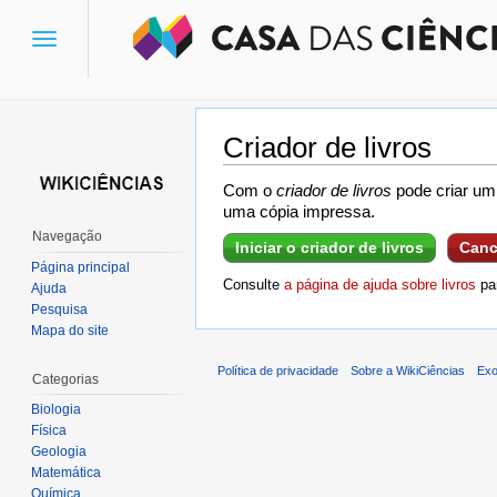
Toggle
navigation
Criador de livros
Ir para:
navegação
,
pesquisa
Com o
criador de livros
pode criar um 
uma cópia impressa.
Navegação
Iniciar o criador de livros
Canc
Página principal
Consulte
a página de ajuda sobre livros
par
Ajuda
Pesquisa
Mapa do site
Política de privacidade
Sobre a WikiCiências
Exo
Categorias
Biologia
Física
Geologia
Matemática
Química