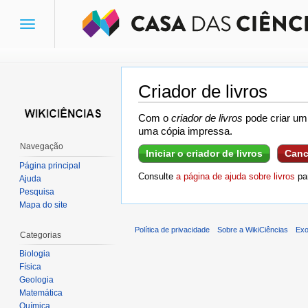
Toggle
navigation
Criador de livros
Ir para:
navegação
,
pesquisa
Com o
criador de livros
pode criar um 
uma cópia impressa.
Navegação
Iniciar o criador de livros
Canc
Página principal
Consulte
a página de ajuda sobre livros
par
Ajuda
Pesquisa
Mapa do site
Política de privacidade
Sobre a WikiCiências
Exo
Categorias
Biologia
Física
Geologia
Matemática
Química