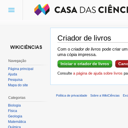
Toggle
navigation
Criador de livros
Ir para:
navegação
,
pesquisa
Com o
criador de livros
pode criar um 
uma cópia impressa.
Navegação
Iniciar o criador de livros
Canc
Página principal
Consulte
a página de ajuda sobre livros
par
Ajuda
Pesquisa
Mapa do site
Política de privacidade
Sobre a WikiCiências
Exo
Categorias
Biologia
Física
Geologia
Matemática
Química