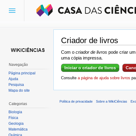
Toggle
navigation
Criador de livros
Ir para:
navegação
,
pesquisa
Com o
criador de livros
pode criar um 
uma cópia impressa.
Navegação
Iniciar o criador de livros
Canc
Página principal
Consulte
a página de ajuda sobre livros
par
Ajuda
Pesquisa
Mapa do site
Política de privacidade
Sobre a WikiCiências
Exo
Categorias
Biologia
Física
Geologia
Matemática
Química