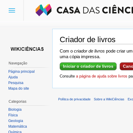
Toggle
navigation
Criador de livros
Ir para:
navegação
,
pesquisa
Com o
criador de livros
pode criar um 
uma cópia impressa.
Navegação
Iniciar o criador de livros
Canc
Página principal
Consulte
a página de ajuda sobre livros
par
Ajuda
Pesquisa
Mapa do site
Política de privacidade
Sobre a WikiCiências
Exo
Categorias
Biologia
Física
Geologia
Matemática
Química