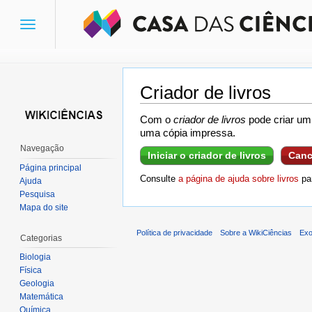
Toggle
navigation
Criador de livros
Ir para:
navegação
,
pesquisa
Com o
criador de livros
pode criar um 
uma cópia impressa.
Navegação
Iniciar o criador de livros
Canc
Página principal
Consulte
a página de ajuda sobre livros
par
Ajuda
Pesquisa
Mapa do site
Política de privacidade
Sobre a WikiCiências
Exo
Categorias
Biologia
Física
Geologia
Matemática
Química