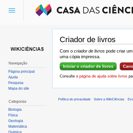
Toggle
navigation
Criador de livros
Ir para:
navegação
,
pesquisa
Com o
criador de livros
pode criar um 
uma cópia impressa.
Navegação
Iniciar o criador de livros
Canc
Página principal
Consulte
a página de ajuda sobre livros
par
Ajuda
Pesquisa
Mapa do site
Política de privacidade
Sobre a WikiCiências
Exo
Categorias
Biologia
Física
Geologia
Matemática
Química