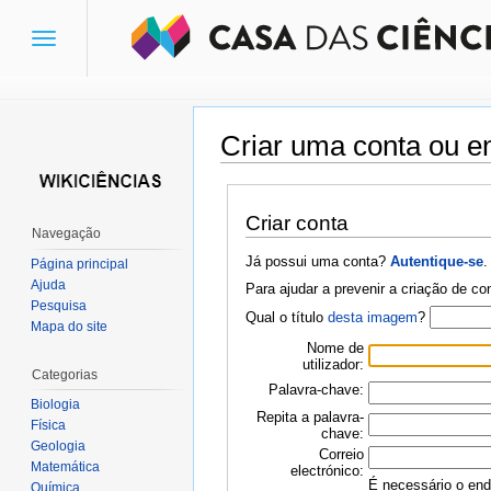
Toggle
navigation
Criar uma conta ou en
Ir para:
navegação
,
pesquisa
Criar conta
Navegação
Já possui uma conta?
Autentique-se
.
Página principal
Ajuda
Para ajudar a prevenir a criação de c
Pesquisa
Qual o título
desta imagem
?
Mapa do site
Nome de
utilizador:
Categorias
Palavra-chave:
Biologia
Repita a palavra-
Física
chave:
Geologia
Correio
Matemática
electrónico:
É necessário o ende
Química