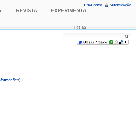
Criar conta
Autenticação
S
REVISTA
EXPERIMENTA
LOJA
nformações
):