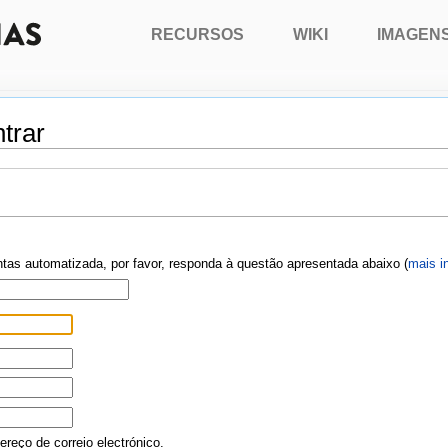
RECURSOS
WIKI
IMAGEN
trar
ontas automatizada, por favor, responda à questão apresentada abaixo (
mais i
reço de correio electrónico.