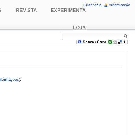
Criar conta
Autenticação
S
REVISTA
EXPERIMENTA
LOJA
nformações
):