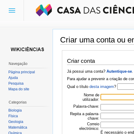
Toggle
navigation
Criar uma conta ou en
Ir para:
navegação
,
pesquisa
Criar conta
Navegação
Já possui uma conta?
Autentique-se
.
Página principal
Ajuda
Para ajudar a prevenir a criação de c
Pesquisa
Qual o título
desta imagem
?
Mapa do site
Nome de
utilizador:
Categorias
Palavra-chave:
Biologia
Repita a palavra-
Física
chave:
Geologia
Correio
Matemática
electrónico:
É necessário o ende
Química