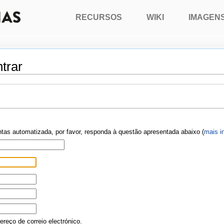
RECURSOS
WIKI
IMAGEN
trar
ontas automatizada, por favor, responda à questão apresentada abaixo (
mais i
reço de correio electrónico.