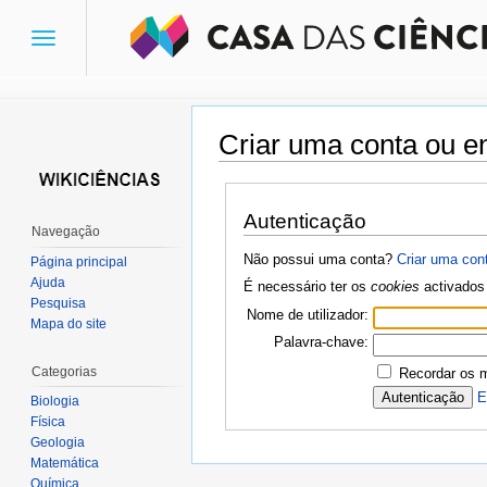
Toggle
navigation
Criar uma conta ou en
Ir para:
navegação
,
pesquisa
Autenticação
Navegação
Não possui uma conta?
Criar uma con
Página principal
Ajuda
É necessário ter os
cookies
activados 
Pesquisa
Nome de utilizador:
Mapa do site
Palavra-chave:
Categorias
Recordar os 
E
Biologia
Física
Geologia
Matemática
Química