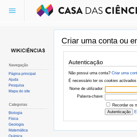
Toggle
navigation
Criar uma conta ou en
Ir para:
navegação
,
pesquisa
Autenticação
Navegação
Não possui uma conta?
Criar uma con
Página principal
Ajuda
É necessário ter os
cookies
activados 
Pesquisa
Nome de utilizador:
Mapa do site
Palavra-chave:
Categorias
Recordar os 
E
Biologia
Física
Geologia
Matemática
Química