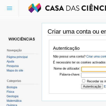
Toggle
navigation
Criar uma conta ou en
Ir para:
navegação
,
pesquisa
Autenticação
Navegação
Não possui uma conta?
Criar uma con
Página principal
Ajuda
É necessário ter os
cookies
activados 
Pesquisa
Nome de utilizador:
Mapa do site
Palavra-chave:
Categorias
Recordar os 
E
Biologia
Física
Geologia
Matemática
Química