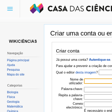
Toggle
navigation
Criar uma conta ou en
Ir para:
navegação
,
pesquisa
Criar conta
Navegação
Já possui uma conta?
Autentique-se
.
Página principal
Ajuda
Para ajudar a prevenir a criação de c
Pesquisa
Qual o editor
desta imagem
?
Mapa do site
Nome de
utilizador:
Categorias
Palavra-chave:
Biologia
Repita a palavra-
Física
chave:
Geologia
Correio
Matemática
electrónico:
É necessário o ende
Química