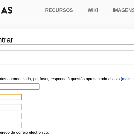
RECURSOS
WIKI
IMAGEN
trar
ontas automatizada, por favor, responda à questão apresentada abaixo (
mais i
reço de correio electrónico.