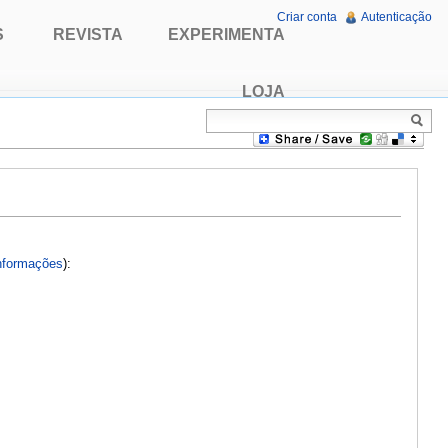
Criar conta
Autenticação
S
REVISTA
EXPERIMENTA
LOJA
nformações
):