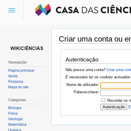
Toggle
navigation
Criar uma conta ou en
Ir para:
navegação
,
pesquisa
Autenticação
Navegação
Não possui uma conta?
Criar uma con
Página principal
Ajuda
É necessário ter os
cookies
activados 
Pesquisa
Nome de utilizador:
Mapa do site
Palavra-chave:
Categorias
Recordar os 
E
Biologia
Física
Geologia
Matemática
Química