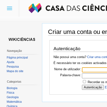
Toggle
navigation
Criar uma conta ou en
Ir para:
navegação
,
pesquisa
Autenticação
Navegação
Não possui uma conta?
Criar uma con
Página principal
Ajuda
É necessário ter os
cookies
activados 
Pesquisa
Nome de utilizador:
Mapa do site
Palavra-chave:
Categorias
Recordar os 
E
Biologia
Física
Geologia
Matemática
Química