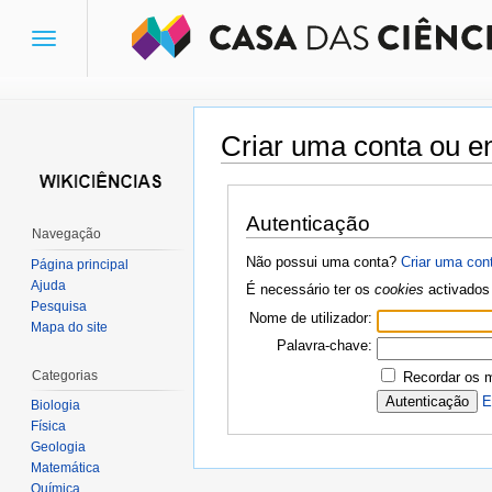
Toggle
navigation
Criar uma conta ou en
Ir para:
navegação
,
pesquisa
Autenticação
Navegação
Não possui uma conta?
Criar uma con
Página principal
Ajuda
É necessário ter os
cookies
activados 
Pesquisa
Nome de utilizador:
Mapa do site
Palavra-chave:
Categorias
Recordar os 
E
Biologia
Física
Geologia
Matemática
Química