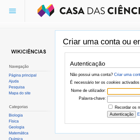
Toggle
navigation
Criar uma conta ou en
Ir para:
navegação
,
pesquisa
Autenticação
Navegação
Não possui uma conta?
Criar uma con
Página principal
Ajuda
É necessário ter os
cookies
activados 
Pesquisa
Nome de utilizador:
Mapa do site
Palavra-chave:
Categorias
Recordar os 
E
Biologia
Física
Geologia
Matemática
Química