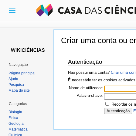
Toggle
navigation
Criar uma conta ou en
Ir para:
navegação
,
pesquisa
Autenticação
Navegação
Não possui uma conta?
Criar uma con
Página principal
Ajuda
É necessário ter os
cookies
activados 
Pesquisa
Nome de utilizador:
Mapa do site
Palavra-chave:
Categorias
Recordar os 
E
Biologia
Física
Geologia
Matemática
Química