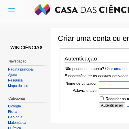
Toggle
navigation
Criar uma conta ou en
Ir para:
navegação
,
pesquisa
Autenticação
Navegação
Não possui uma conta?
Criar uma con
Página principal
Ajuda
É necessário ter os
cookies
activados 
Pesquisa
Nome de utilizador:
Mapa do site
Palavra-chave:
Categorias
Recordar os 
E
Biologia
Física
Geologia
Matemática
Química