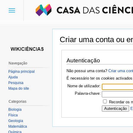
Toggle
navigation
Criar uma conta ou en
Ir para:
navegação
,
pesquisa
Autenticação
Navegação
Não possui uma conta?
Criar uma con
Página principal
Ajuda
É necessário ter os
cookies
activados 
Pesquisa
Nome de utilizador:
Mapa do site
Palavra-chave:
Categorias
Recordar os 
E
Biologia
Física
Geologia
Matemática
Química