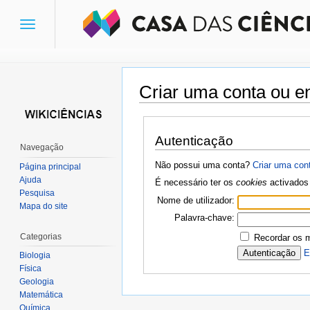
Toggle
navigation
Criar uma conta ou en
Ir para:
navegação
,
pesquisa
Autenticação
Navegação
Não possui uma conta?
Criar uma con
Página principal
Ajuda
É necessário ter os
cookies
activados 
Pesquisa
Nome de utilizador:
Mapa do site
Palavra-chave:
Categorias
Recordar os 
E
Biologia
Física
Geologia
Matemática
Química