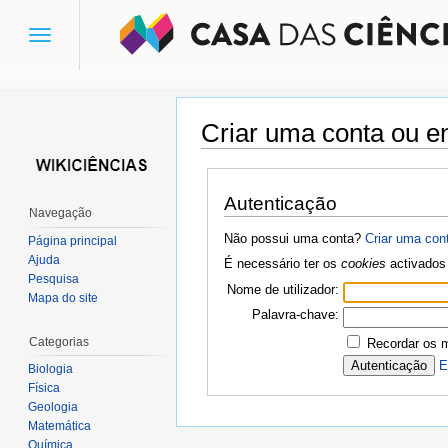
Toggle
navigation
Criar uma conta ou en
Ir para:
navegação
,
pesquisa
Autenticação
Navegação
Não possui uma conta?
Criar uma con
Página principal
Ajuda
É necessário ter os
cookies
activados 
Pesquisa
Nome de utilizador:
Mapa do site
Palavra-chave:
Categorias
Recordar os 
E
Biologia
Física
Geologia
Matemática
Química