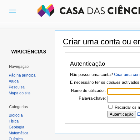
Toggle
navigation
Criar uma conta ou en
Ir para:
navegação
,
pesquisa
Autenticação
Navegação
Não possui uma conta?
Criar uma con
Página principal
Ajuda
É necessário ter os
cookies
activados 
Pesquisa
Nome de utilizador:
Mapa do site
Palavra-chave:
Categorias
Recordar os 
E
Biologia
Física
Geologia
Matemática
Química