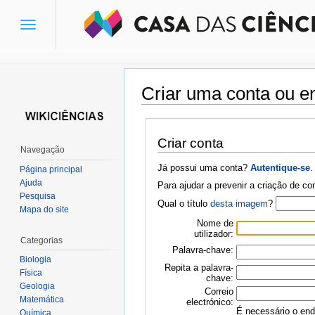
Toggle
navigation
Criar uma conta ou en
Ir para:
navegação
,
pesquisa
Criar conta
Navegação
Já possui uma conta?
Autentique-se
.
Página principal
Ajuda
Para ajudar a prevenir a criação de c
Pesquisa
Qual o título
desta imagem
?
Mapa do site
Nome de
utilizador:
Categorias
Palavra-chave:
Biologia
Repita a palavra-
Física
chave:
Geologia
Correio
Matemática
electrónico:
É necessário o ende
Química