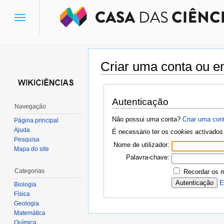
Toggle
navigation
Criar uma conta ou en
Ir para:
navegação
,
pesquisa
Autenticação
Navegação
Não possui uma conta?
Criar uma con
Página principal
Ajuda
É necessário ter os
cookies
activados 
Pesquisa
Nome de utilizador:
Mapa do site
Palavra-chave:
Categorias
Recordar os 
E
Biologia
Física
Geologia
Matemática
Química